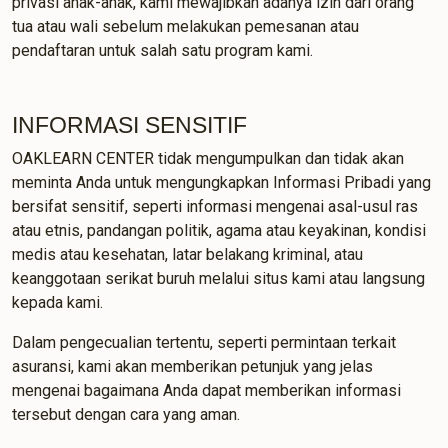
privasi anak-anak, kami mewajibkan adanya izin dari orang
tua atau wali sebelum melakukan pemesanan atau
pendaftaran untuk salah satu program kami.
INFORMASI SENSITIF
OAKLEARN CENTER tidak mengumpulkan dan tidak akan
meminta Anda untuk mengungkapkan Informasi Pribadi yang
bersifat sensitif, seperti informasi mengenai asal-usul ras
atau etnis, pandangan politik, agama atau keyakinan, kondisi
medis atau kesehatan, latar belakang kriminal, atau
keanggotaan serikat buruh melalui situs kami atau langsung
kepada kami.
Dalam pengecualian tertentu, seperti permintaan terkait
asuransi, kami akan memberikan petunjuk yang jelas
mengenai bagaimana Anda dapat memberikan informasi
tersebut dengan cara yang aman.