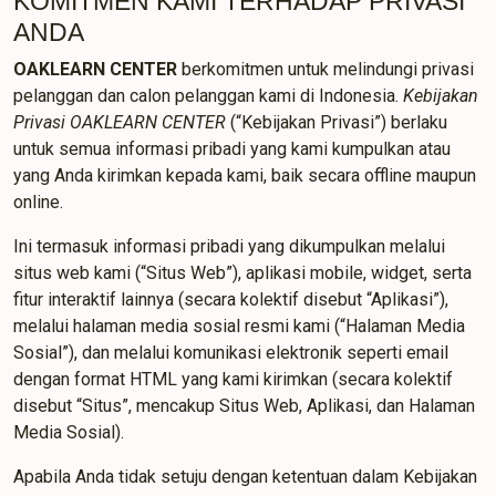
KOMITMEN KAMI TERHADAP PRIVASI
ANDA
OAKLEARN CENTER
berkomitmen untuk melindungi privasi
pelanggan dan calon pelanggan kami di Indonesia.
Kebijakan
Privasi OAKLEARN CENTER
(“Kebijakan Privasi”) berlaku
untuk semua informasi pribadi yang kami kumpulkan atau
yang Anda kirimkan kepada kami, baik secara offline maupun
online.
Ini termasuk informasi pribadi yang dikumpulkan melalui
situs web kami (“Situs Web”), aplikasi mobile, widget, serta
fitur interaktif lainnya (secara kolektif disebut “Aplikasi”),
melalui halaman media sosial resmi kami (“Halaman Media
Sosial”), dan melalui komunikasi elektronik seperti email
dengan format HTML yang kami kirimkan (secara kolektif
disebut “Situs”, mencakup Situs Web, Aplikasi, dan Halaman
Media Sosial).
Apabila Anda tidak setuju dengan ketentuan dalam Kebijakan