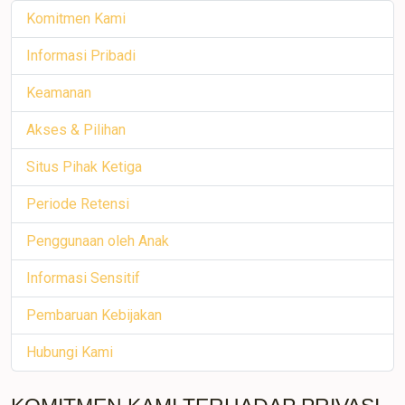
Komitmen Kami
Informasi Pribadi
Keamanan
Akses & Pilihan
Situs Pihak Ketiga
Periode Retensi
Penggunaan oleh Anak
Informasi Sensitif
Pembaruan Kebijakan
Hubungi Kami