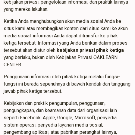
kebijakan privasi, pengelolaan informasi, dan praktik lainnya
yang mereka lakukan.
Ketika Anda menghubungkan akun media sosial Anda ke
situs kami atau membagikan konten dari situs kami ke akun
media sosial, informasi Anda dapat ditransfer ke pihak
ketiga tersebut. Informasi yang Anda berikan dalam proses
tersebut akan diatur oleh
kebijakan privasi pihak ketiga
yang berlaku, bukan oleh Kebijakan Privasi OAKLEARN
CENTER.
Penggunaan informasi oleh pihak ketiga melalui fungsi-
fungsi ini berada sepenuhnya di bawah kendali dan tanggung
jawab pihak ketiga tersebut.
Kebijakan dan praktik pengumpulan, penggunaan,
pengungkapan, dan keamanan data dari organisasi lain
seperti Facebook, Apple, Google, Microsoft, penyedia
sistem operasi, penyedia layanan media sosial,
pengembang aplikasi, atau pabrikan perangkat lainnya,