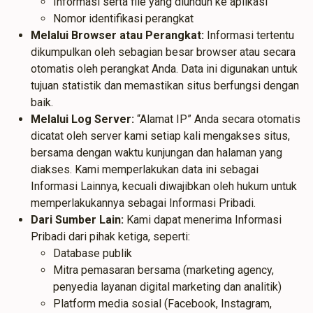
Informasi serta file yang diunduh ke aplikasi
Nomor identifikasi perangkat
Melalui Browser atau Perangkat:
Informasi tertentu
dikumpulkan oleh sebagian besar browser atau secara
otomatis oleh perangkat Anda. Data ini digunakan untuk
tujuan statistik dan memastikan situs berfungsi dengan
baik.
Melalui Log Server:
“Alamat IP” Anda secara otomatis
dicatat oleh server kami setiap kali mengakses situs,
bersama dengan waktu kunjungan dan halaman yang
diakses. Kami memperlakukan data ini sebagai
Informasi Lainnya, kecuali diwajibkan oleh hukum untuk
memperlakukannya sebagai Informasi Pribadi.
Dari Sumber Lain:
Kami dapat menerima Informasi
Pribadi dari pihak ketiga, seperti:
Database publik
Mitra pemasaran bersama (marketing agency,
penyedia layanan digital marketing dan analitik)
Platform media sosial (Facebook, Instagram,