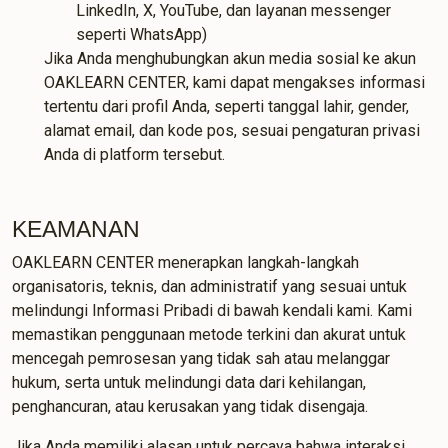
LinkedIn, X, YouTube, dan layanan messenger
seperti WhatsApp)
Jika Anda menghubungkan akun media sosial ke akun
OAKLEARN CENTER, kami dapat mengakses informasi
tertentu dari profil Anda, seperti tanggal lahir, gender,
alamat email, dan kode pos, sesuai pengaturan privasi
Anda di platform tersebut.
KEAMANAN
OAKLEARN CENTER menerapkan langkah-langkah
organisatoris, teknis, dan administratif yang sesuai untuk
melindungi Informasi Pribadi di bawah kendali kami. Kami
memastikan penggunaan metode terkini dan akurat untuk
mencegah pemrosesan yang tidak sah atau melanggar
hukum, serta untuk melindungi data dari kehilangan,
penghancuran, atau kerusakan yang tidak disengaja.
Jika Anda memiliki alasan untuk percaya bahwa interaksi