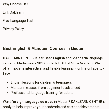
Why Choose Us?
Link Oaklearn
Free Language Test
Privacy Policy
Best English & Mandarin Courses in Medan
OAKLEARN CENTER
is a trusted
English
and
Mandarin
language
center in Medan since 2017 under PT Global Mitra Akademi. We
offer modern, interactive, and flexible learning – online or face-to-
face.
English lessons for children & teenagers
Mandarin classes from beginner to advanced
Professional language training for adults
Want
foreign language courses
in Medan?
OAKLEARN CENTER
is
ready to help improve your academic and career achievements.