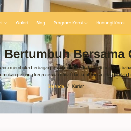
60
i
Galeri
Blog
Program Kami
Hubungi Kami
ng Bertumbuh Bersam
kami membuka berbagai posisi menarik di dunia pendidikan bah
 Temukan peluang kerja sesuai minat dan keahlianmu, dan jadilah
Beranda
Karier