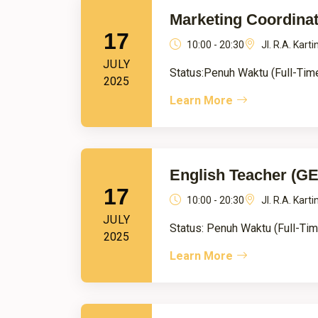
Marketing Coordinat
17
10:00 - 20:30
Jl. R.A. Kar
JULY
Status:Penuh Waktu (Full-Time
2025
Learn More
English Teacher (G
17
10:00 - 20:30
Jl. R.A. Kar
JULY
Status: Penuh Waktu (Full-Tim
2025
Learn More