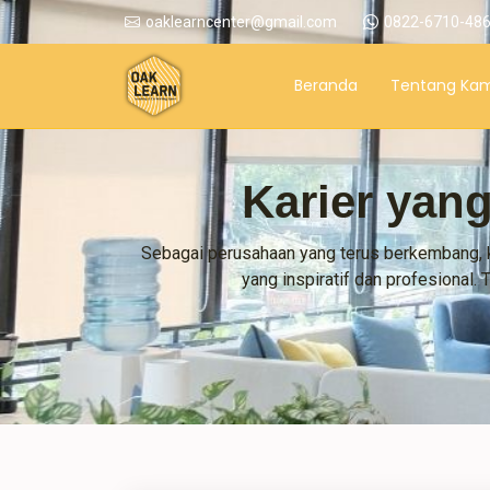
0822-6710-48
oaklearncenter@gmail.com
Beranda
Tentang Kam
Karier ya
Sebagai perusahaan yang terus berkembang, 
yang inspiratif dan profesional.