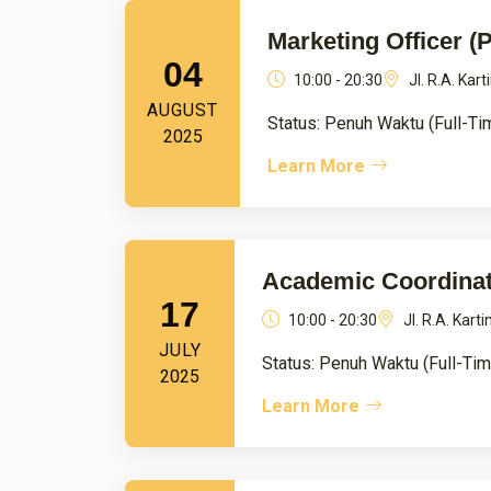
Marketing Officer (
04
10:00 - 20:30
Jl. R.A. Ka
AUGUST
Status: Penuh Waktu (Full-Tim
2025
Learn More
Academic Coordinat
17
10:00 - 20:30
Jl. R.A. Kar
JULY
Status: Penuh Waktu (Full-Time
2025
Learn More