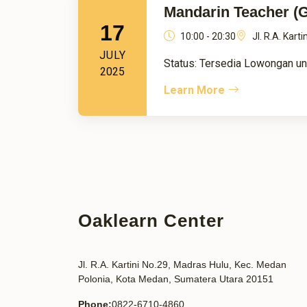
Mandarin Teacher 
17
10:00 - 20:30
Jl. R.A. Kar
JULY
Status: Tersedia Lowongan unt
2025
Learn More
Oaklearn Center
Jl. R.A. Kartini No.29, Madras Hulu, Kec. Medan
Polonia, Kota Medan, Sumatera Utara 20151
Phone:
0822-6710-4860