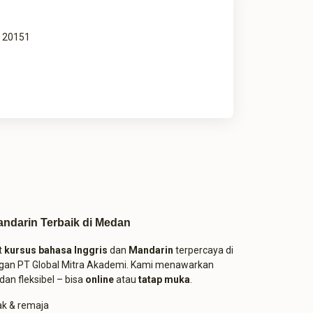
a 20151
ndarin Terbaik di Medan
t
kursus bahasa Inggris
dan
Mandarin
terpercaya di
gan PT Global Mitra Akademi. Kami menawarkan
dan fleksibel – bisa
online
atau
tatap muka
.
ak & remaja