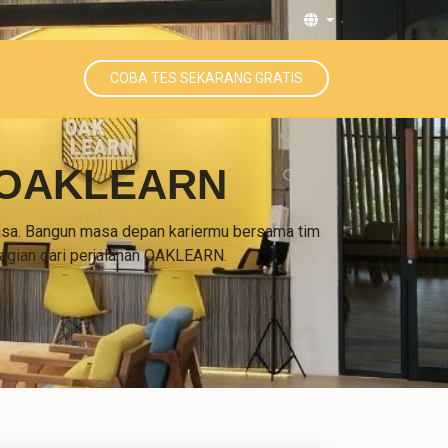
Select Language
COBA TES SEKARANG GRATIS
a OAKLEARN
asa. Bangun masa depan kariermu bersama tim
 bagian dari perjalanan OAKLEARN.