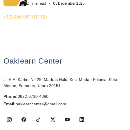
2 mins read
05 December 2025
<
1
2
3
4
5
6
7
8
9
10
11
12
>
Oaklearn Center
Jl. R.A. Kartini No.29, Madras Hulu, Kec. Medan Polonia, Kota
Medan, Sumatera Utara 20151
Phone:
0822-6710-4860
Email:
oaklearncenter@gmail.com