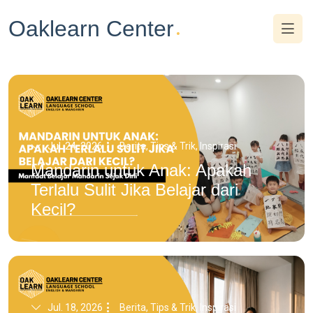
Oaklearn Center
.
Jul. 24, 2026
Berita, Tips & Trik, Inspirasi
Mandarin untuk Anak: Apakah
Terlalu Sulit Jika Belajar dari
Kecil?
Jul. 18, 2026
Berita, Tips & Trik, Inspirasi