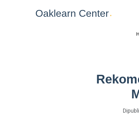
Oaklearn Center
.
Rekome
M
Dipubli