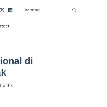
ntact
onal di
ak
s & Trik