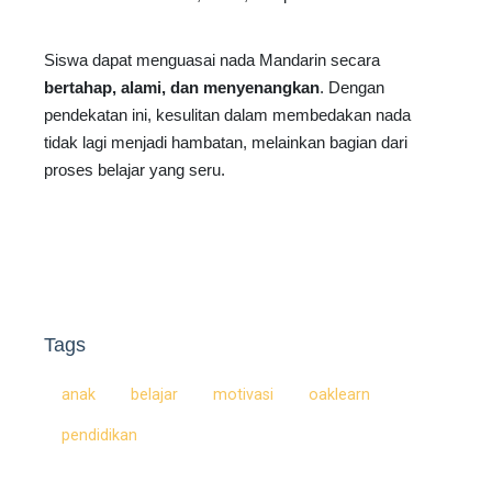
Siswa dapat menguasai nada Mandarin secara
bertahap, alami, dan menyenangkan
. Dengan
pendekatan ini, kesulitan dalam membedakan nada
tidak lagi menjadi hambatan, melainkan bagian dari
proses belajar yang seru.
Tags
anak
belajar
motivasi
oaklearn
pendidikan