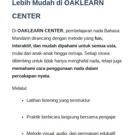
Lebih Mudah di OAKLEARN
CENTER
Di
OAKLEARN CENTER
, pembelajaran nada Bahasa
Mandarin dirancang dengan metode yang
fun,
interaktif, dan mudah dipahami untuk semua usia
,
mulai dari anak-anak hingga remaja. Setiap siswa
dibimbing untuk tidak hanya menghafal nada, tetapi juga
memahami cara penggunaan nada dalam
percakapan nyata
.
Melalui:
Latihan listening yang terstruktur
Praktik berbicara langsung bersama pengajar
Metode visual, audio, dan permainan edukatif