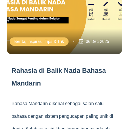
•
Berita, Inspirasi, Tips & Trik
06 Dec 2025
Rahasia di Balik Nada Bahasa
Mandarin
Bahasa Mandarin dikenal sebagai salah satu
bahasa dengan sistem pengucapan paling unik di
dunia. Salah satu ciri khas terpentingnya adalah