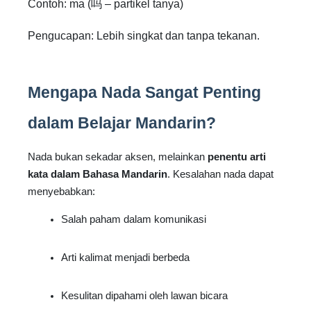
Contoh: ma (吗 – partikel tanya)
Pengucapan: Lebih singkat dan tanpa tekanan.
Mengapa Nada Sangat Penting
dalam Belajar Mandarin?
Nada bukan sekadar aksen, melainkan
penentu arti
kata dalam Bahasa Mandarin
. Kesalahan nada dapat
menyebabkan:
Salah paham dalam komunikasi
Arti kalimat menjadi berbeda
Kesulitan dipahami oleh lawan bicara